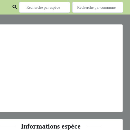
ous
Next
ria lathonia
(Linnaeus, 1758) © J. Touroult - CC BY-NC-SA
Informations espèce