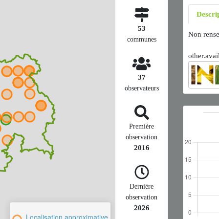
Descri
53
Non rense
communes
other.avai
37
observateurs
Première
observation
2016
Dernière
observation
2026
Localisation approximative