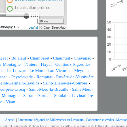
Localisation précise
2026
20 km
tion(s): 182
Leaflet
| © OpenStreetMap
geat
-
Bujaleuf
-
Chamberet
-
Chaumeil
-
Chavanac
-
la-Montagne
-
Féniers
-
Flayat
-
Gentioux-Pigerolles
-
is
-
Le Lonzac
-
Le Monteil-au-Vicomte
-
Meymac
-
âteau
-
Peyrelevade
-
Rempnat
-
Royère-de-Vassivière
Saint-Germain-Lavolps
-
Saint-Hilaire-les-Courbes
-
ice-près-Crocq
-
Saint-Merd-la-Breuille
-
Saint-Merd-
la-Montagne
-
Sarran
-
Sornac
-
Soudaine-Lavinadière
-
re
-
Viam
Accueil
|
Parc naturel régional de Millevaches en Limousin
|
Conception et crédits
|
Mention
rc naturel régional de Millevaches en Limousin - Atlas de la faune et de la flore du Parc nature