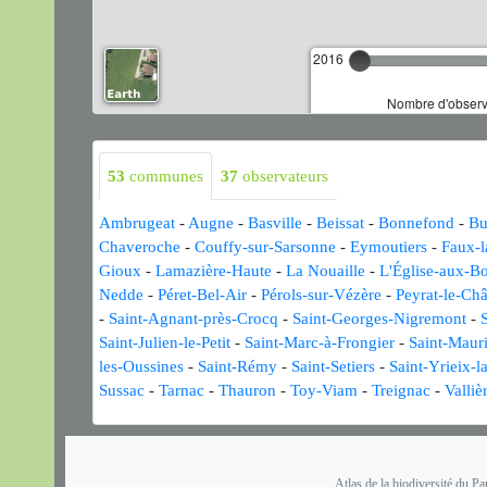
2016
Nombre d'observa
53
communes
37
observateurs
Ambrugeat
-
Augne
-
Basville
-
Beissat
-
Bonnefond
-
Bu
Chaveroche
-
Couffy-sur-Sarsonne
-
Eymoutiers
-
Faux-
Gioux
-
Lamazière-Haute
-
La Nouaille
-
L'Église-aux-Bo
Nedde
-
Péret-Bel-Air
-
Pérols-sur-Vézère
-
Peyrat-le-Ch
-
Saint-Agnant-près-Crocq
-
Saint-Georges-Nigremont
-
Saint-Julien-le-Petit
-
Saint-Marc-à-Frongier
-
Saint-Maur
les-Oussines
-
Saint-Rémy
-
Saint-Setiers
-
Saint-Yrieix-
Sussac
-
Tarnac
-
Thauron
-
Toy-Viam
-
Treignac
-
Valliè
Atlas de la biodiversité du Pa