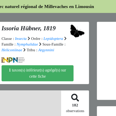
arc naturel régional de Millevaches en Limousin
Issoria
Hübner, 1819
Classe :
Insecta
Ordre :
Lepidoptera
Famille :
Nymphalidae
Sous-Famille :
Heliconiinae
Tribu :
Argynnini
Previ
1
taxon(s) inférieur(s) agrégé(s) sur
cette fiche
Isso
182
observations