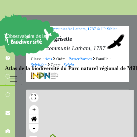
Fauvette grisette
Sylvia communis
Latham, 1787
Classe :
Aves
Ordre :
Passeriformes
Famille :
Sylviidae
Genre :
Sylvia
Atlas de la biodiversité du Parc naturel régional de Mi
+
-