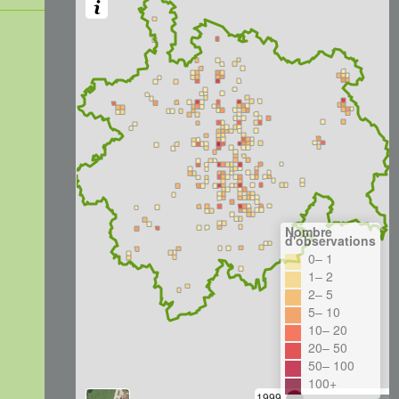
Nombre
d'observations
0– 1
1– 2
2– 5
5– 10
10– 20
20– 50
50– 100
100+
1999