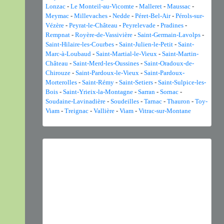
Lonzac
-
Le Monteil-au-Vicomte
-
Malleret
-
Maussac
-
Meymac
-
Millevaches
-
Nedde
-
Péret-Bel-Air
-
Pérols-sur-
Vézère
-
Peyrat-le-Château
-
Peyrelevade
-
Pradines
-
Rempnat
-
Royère-de-Vassivière
-
Saint-Germain-Lavolps
-
Saint-Hilaire-les-Courbes
-
Saint-Julien-le-Petit
-
Saint-
Marc-à-Loubaud
-
Saint-Martial-le-Vieux
-
Saint-Martin-
Château
-
Saint-Merd-les-Oussines
-
Saint-Oradoux-de-
Chirouze
-
Saint-Pardoux-le-Vieux
-
Saint-Pardoux-
Morterolles
-
Saint-Rémy
-
Saint-Setiers
-
Saint-Sulpice-les-
Bois
-
Saint-Yrieix-la-Montagne
-
Sarran
-
Sornac
-
Soudaine-Lavinadière
-
Soudeilles
-
Tarnac
-
Thauron
-
Toy-
Viam
-
Treignac
-
Vallière
-
Viam
-
Vitrac-sur-Montane
Previous
Next