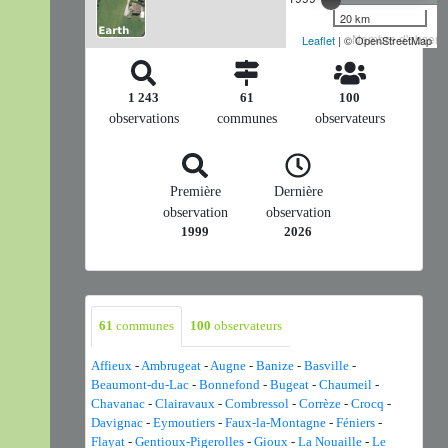
20 km
Nombre d'observa
Leaflet
| © OpenStreetMap
1 243
61
100
observations
communes
observateurs
Première
Dernière
observation
observation
1999
2026
61
communes
100
observateurs
Affieux
-
Ambrugeat
-
Augne
-
Banize
-
Basville
-
Beaumont-du-Lac
-
Bonnefond
-
Bugeat
-
Chaumeil
-
Chavanac
-
Clairavaux
-
Combressol
-
Corrèze
-
Crocq
-
Davignac
-
Eymoutiers
-
Faux-la-Montagne
-
Féniers
-
Flayat
-
Gentioux-Pigerolles
-
Gioux
-
La Nouaille
-
Le