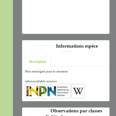
Sylvia communis
Latham, 1787 © J.P. Siblet - CC BY-NC-
SA
Informations espèce
Description
Non renseigné pour le moment
other.available.sources
Observations par classes