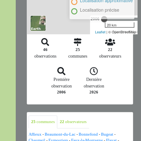
Localisation approximative
Localisation précise
2006
20 km
Nombre d'observ
Leaflet
| © OpenStreetMap
46
25
22
observations
communes
observateurs
Première
Dernière
observation
observation
2006
2026
25
communes
22
observateurs
Affieux
-
Beaumont-du-Lac
-
Bonnefond
-
Bugeat
-
Chaumeil
-
Eymoutiers
-
Faux-la-Montagne
-
Flayat
-