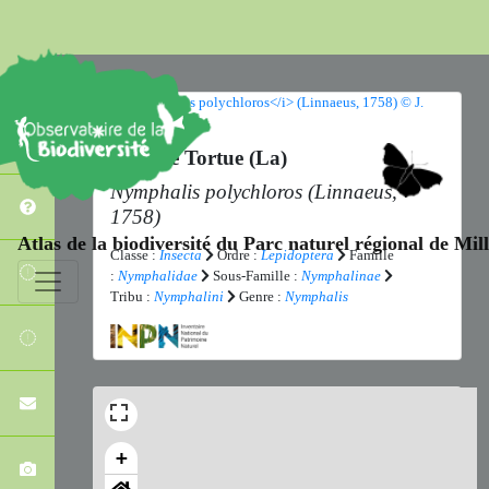
Grande Tortue (La)
Nymphalis polychloros
(Linnaeus,
1758)
Atlas de la biodiversité du Parc naturel régional de Mi
Classe :
Insecta
Ordre :
Lepidoptera
Famille
:
Nymphalidae
Sous-Famille :
Nymphalinae
Tribu :
Nymphalini
Genre :
Nymphalis
+