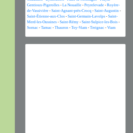
Gentioux-Pigerolles
-
La Nouaille
-
Peyrelevade
-
Royère-
de-Vassivière
-
Saint-Agnant-près-Crocq
-
Saint-Augustin
-
Saint-Étienne-aux-Clos
-
Saint-Germain-Lavolps
-
Saint-
Merd-les-Oussines
-
Saint-Rémy
-
Saint-Sulpice-les-Bois
-
Sornac
-
Tarnac
-
Thauron
-
Toy-Viam
-
Treignac
-
Viam
Previous
Next
Nymphalis polychloros
(Linnaeus, 1758) © J. Touroult -
CC BY-NC-SA