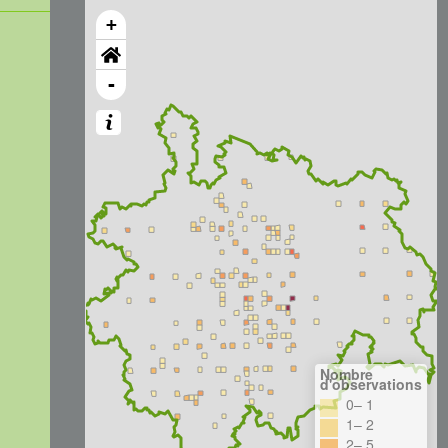
+
-
Nombre
d'observations
0– 1
1– 2
2– 5