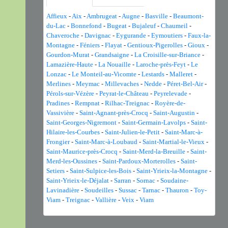
Affieux
-
Aix
-
Ambrugeat
-
Augne
-
Basville
-
Beaumont-
du-Lac
-
Bonnefond
-
Bugeat
-
Bujaleuf
-
Chaumeil
-
Chaveroche
-
Davignac
-
Eygurande
-
Eymoutiers
-
Faux-la-
Montagne
-
Féniers
-
Flayat
-
Gentioux-Pigerolles
-
Gioux
-
Gourdon-Murat
-
Grandsaigne
-
La Croisille-sur-Briance
-
Lamazière-Haute
-
La Nouaille
-
Laroche-près-Feyt
-
Le
Lonzac
-
Le Monteil-au-Vicomte
-
Lestards
-
Malleret
-
Merlines
-
Meymac
-
Millevaches
-
Nedde
-
Péret-Bel-Air
-
Pérols-sur-Vézère
-
Peyrat-le-Château
-
Peyrelevade
-
Pradines
-
Rempnat
-
Rilhac-Treignac
-
Royère-de-
Vassivière
-
Saint-Agnant-près-Crocq
-
Saint-Augustin
-
Saint-Georges-Nigremont
-
Saint-Germain-Lavolps
-
Saint-
Hilaire-les-Courbes
-
Saint-Julien-le-Petit
-
Saint-Marc-à-
Frongier
-
Saint-Marc-à-Loubaud
-
Saint-Martial-le-Vieux
-
Saint-Maurice-près-Crocq
-
Saint-Merd-la-Breuille
-
Saint-
Merd-les-Oussines
-
Saint-Pardoux-Morterolles
-
Saint-
Setiers
-
Saint-Sulpice-les-Bois
-
Saint-Yrieix-la-Montagne
-
Saint-Yrieix-le-Déjalat
-
Sarran
-
Sornac
-
Soudaine-
Lavinadière
-
Soudeilles
-
Sussac
-
Tarnac
-
Thauron
-
Toy-
Viam
-
Treignac
-
Vallière
-
Veix
-
Viam