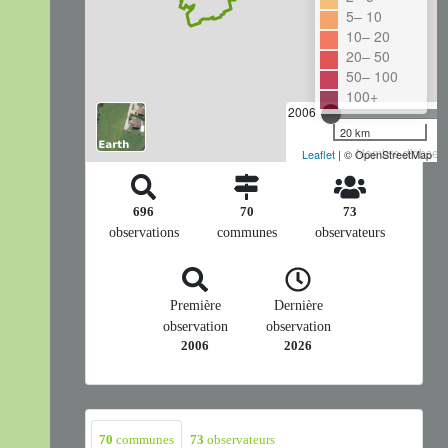
5– 10
10– 20
20– 50
50– 100
100+
2006
20 km
Nombre d'observa
Leaflet
| © OpenStreetMap
696
70
73
observations
communes
observateurs
Première
Dernière
observation
observation
2006
2026
70
communes
73
observateurs