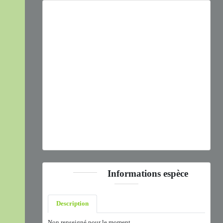
Previous
Next
Vanessa atalanta
(Linnaeus, 1758) © C. Lenormand - CC
BY-NC-SA
Informations espèce
Description
Non renseigné pour le moment