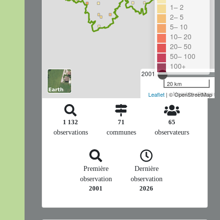
1– 2
2– 5
5– 10
10– 20
20– 50
50– 100
100+
2001
20 km
Nombre d'observa
Leaflet
| © OpenStreetMap
1 132
71
65
observations
communes
observateurs
Première
Dernière
observation
observation
2001
2026