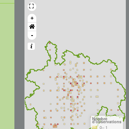
+
-
Nombre
d'observations
0– 1