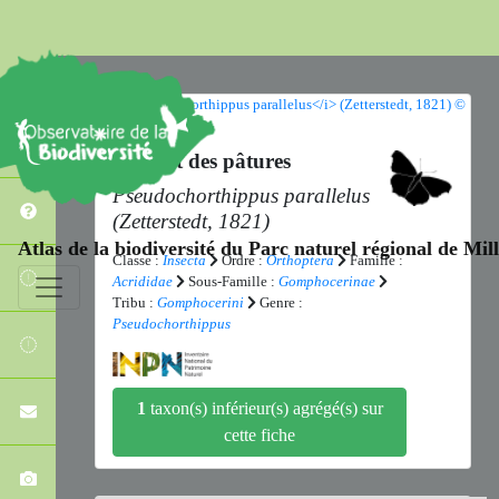
Criquet des pâtures
Pseudochorthippus parallelus
(Zetterstedt, 1821)
Atlas de la biodiversité du Parc naturel régional de Mi
Classe :
Insecta
Ordre :
Orthoptera
Famille :
Acrididae
Sous-Famille :
Gomphocerinae
Tribu :
Gomphocerini
Genre :
Pseudochorthippus
1
taxon(s) inférieur(s) agrégé(s) sur
cette fiche