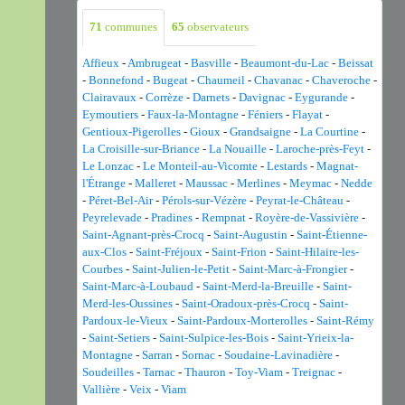
71
communes
65
observateurs
Affieux
-
Ambrugeat
-
Basville
-
Beaumont-du-Lac
-
Beissat
-
Bonnefond
-
Bugeat
-
Chaumeil
-
Chavanac
-
Chaveroche
-
Clairavaux
-
Corrèze
-
Darnets
-
Davignac
-
Eygurande
-
Eymoutiers
-
Faux-la-Montagne
-
Féniers
-
Flayat
-
Gentioux-Pigerolles
-
Gioux
-
Grandsaigne
-
La Courtine
-
La Croisille-sur-Briance
-
La Nouaille
-
Laroche-près-Feyt
-
Le Lonzac
-
Le Monteil-au-Vicomte
-
Lestards
-
Magnat-
l'Étrange
-
Malleret
-
Maussac
-
Merlines
-
Meymac
-
Nedde
-
Péret-Bel-Air
-
Pérols-sur-Vézère
-
Peyrat-le-Château
-
Peyrelevade
-
Pradines
-
Rempnat
-
Royère-de-Vassivière
-
Saint-Agnant-près-Crocq
-
Saint-Augustin
-
Saint-Étienne-
aux-Clos
-
Saint-Fréjoux
-
Saint-Frion
-
Saint-Hilaire-les-
Courbes
-
Saint-Julien-le-Petit
-
Saint-Marc-à-Frongier
-
Saint-Marc-à-Loubaud
-
Saint-Merd-la-Breuille
-
Saint-
Merd-les-Oussines
-
Saint-Oradoux-près-Crocq
-
Saint-
Pardoux-le-Vieux
-
Saint-Pardoux-Morterolles
-
Saint-Rémy
-
Saint-Setiers
-
Saint-Sulpice-les-Bois
-
Saint-Yrieix-la-
Montagne
-
Sarran
-
Sornac
-
Soudaine-Lavinadière
-
Soudeilles
-
Tarnac
-
Thauron
-
Toy-Viam
-
Treignac
-
Vallière
-
Veix
-
Viam