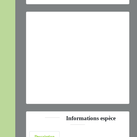
Previous
Next
Pseudochorthippus parallelus
(Zetterstedt, 1821) © P.
Gourdain - CC BY-NC-SA
Informations espèce
Description