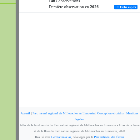
1467
observations
Dernière observation en
2026
Fiche espèce
Accueil
|
Parc naturel régional de Millevaches en Limousin
|
Conception et crédits
|
Mentions
légales
Atlas de la biodiversité du Parc naturel régional de Millevaches en Limousin - Atlas de la faune
et de la flore du Parc naturel régional de Millevaches en Limousin, 2020
Réalisé avec
GeoNature-atlas
, développé par le
Parc national des Écrins