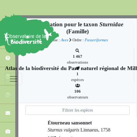
Observation pour le taxon
Sturnidae
(Famille)
Classe :
Aves
Ordre :
Passeriformes
1 467
observations
Atlas de la biodiversité du Parc naturel régional de Mi
1
espèces
106
observateurs
Étourneau sansonnet
Sturnus vulgaris
Linnaeus, 1758