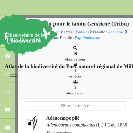
Observation pour le taxon
Genisteae
(Tribu)
Classe :
Equisetopsida
Ordre :
Fabales
Famille :
Fabaceae
Sous-Famille :
Papilionoideae
19
observations
Atlas de la biodiversité du Parc naturel régional de Mi
1
espèces
1
observateur
Adénocarpe plié
Adenocarpus complicatus
(L.) J.Gay, 1836
19
observations