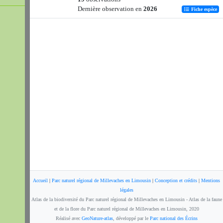
Dernière observation en
2026
Fiche espèce
Accueil
|
Parc naturel régional de Millevaches en Limousin
|
Conception et crédits
|
Mentions
légales
Atlas de la biodiversité du Parc naturel régional de Millevaches en Limousin - Atlas de la faune
et de la flore du Parc naturel régional de Millevaches en Limousin, 2020
Réalisé avec
GeoNature-atlas
, développé par le
Parc national des Écrins